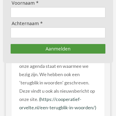
Voornaam *
nu ongeveer een jaar aan de slag. Het
afgelopen jaar is er al veel gebeurd. En
vanzelfsprekend is er ook nog
Achternaam *
voldoende te doen.
We willen u graag bijpraten over wat
Aanmelden
we tot nu toe gedaan en gerealiseerd
hebben. En ook over wat er nog op
onze agenda staat en waarmee we
bezig zijn. We hebben ook een
’terugblik in woorden’ geschreven.
Deze vindt u ook als nieuwsbericht op
onze site.
(https://cooperatief-
orvelte.nl/een-terugblik-in-woorden/)