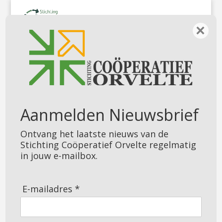
×
UITNODIGING
BEWONERSAVOND 10
Aanmelden Nieuwsbrief
OKTOBER A.S.
Ontvang het laatste nieuws van de
Stichting Coöperatief Orvelte regelmatig
in jouw e-mailbox.
E-mailadres *
Onze stichting Coöperatief Orvelte is