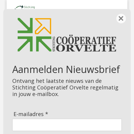
×
UITNODIGING
TOETREDING
Aanmelden Nieuwsbrief
ADVIESRAAD
Ontvang het laatste nieuws van de
Stichting Coöperatief Orvelte regelmatig
in jouw e-mailbox.
E-mailadres *
Orvelte, 3 oktober 2022