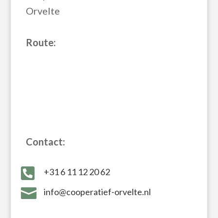
Orvelte
Route:
Contact:

+31 6 11 12 20 62‬

info@cooperatief-orvelte.nl