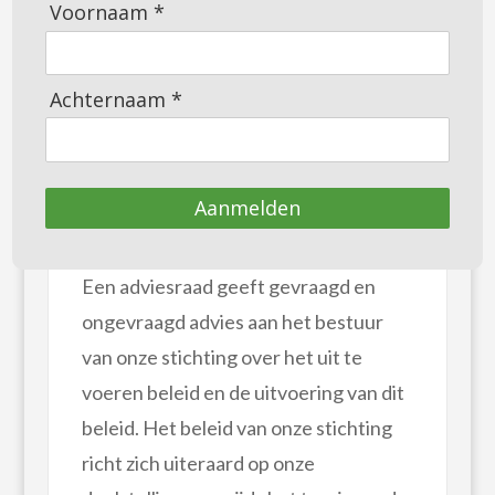
Voornaam *
Onze stichting Coöperatief Orvelte
gaat nu echt van start. Na de formele
Achternaam *
oprichting en de voorbereidende
werkzaamheden is het tijd om een
adviesraad samen te stellen.
Aanmelden
Wat is de adviesraad?
Een adviesraad geeft gevraagd en
ongevraagd advies aan het bestuur
van onze stichting over het uit te
voeren beleid en de uitvoering van dit
beleid. Het beleid van onze stichting
richt zich uiteraard op onze