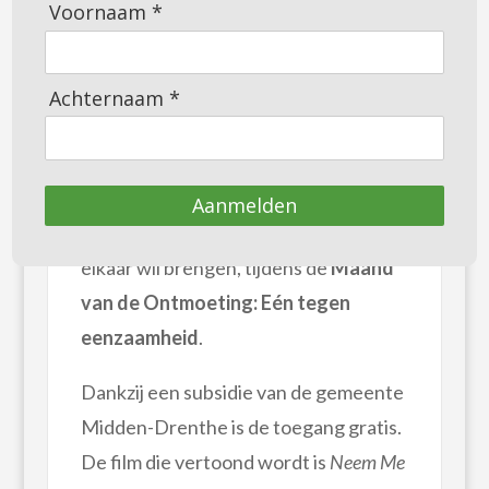
Voornaam *
warme kop koffie bij binnenkomst en
daarna samen genieten van een mooie
film. Op
donderdag 30 oktober
Achternaam *
organiseert de werkgroep
Drenthehof de allereerste
Orvelter
filmavond
. Een initiatief dat mensen
Aanmelden
uit Orvelte en omliggende dorpen bij
elkaar wil brengen, tijdens de
Maand
van de Ontmoeting: Eén tegen
eenzaamheid
.
Dankzij een subsidie van de gemeente
Midden-Drenthe is de toegang gratis.
De film die vertoond wordt is
Neem Me