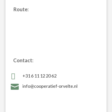
Route:
Contact:

+31 6 11 12 20 62‬

info@cooperatief-orvelte.nl