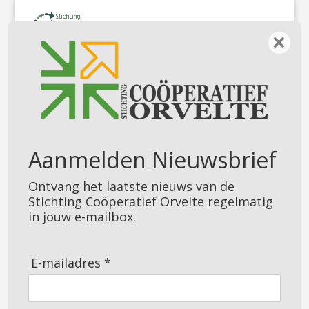
×
SAMEN NAAR DE FILM IN
ORVELTE
Aanmelden Nieuwsbrief
Ontvang het laatste nieuws van de
Stichting Coöperatief Orvelte regelmatig
in jouw e-mailbox.
E-mailadres *
Stel je voor: een donkere herfstavond,
de Drenthehof gezellig verlicht, een