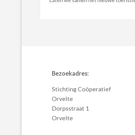
Laten we samen het nieuwe toeristisc
Bezoekadres:
Stichting Coöperatief
Orvelte
Dorpsstraat 1
Orvelte