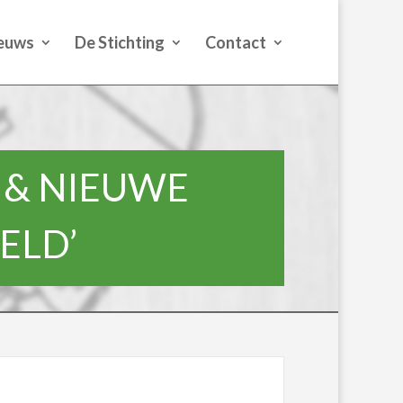
euws
De Stichting
Contact
 & NIEUWE
ELD’