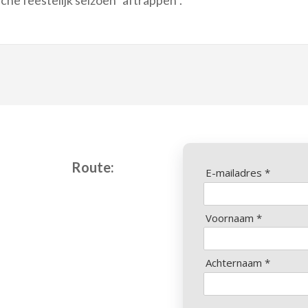
he feestelijk seizoen “aftrappen”.
Route:
E-mailadres *
Voornaam *
Achternaam *