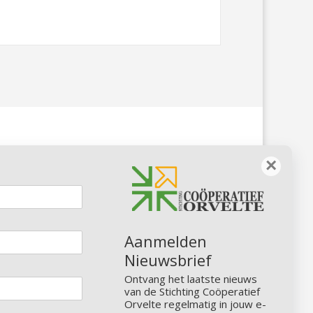
×
Contact:

+31 6 11 12 20 62‬
Aanmelden

info@cooperatief-orvelte.nl
Nieuwsbrief
Ontvang het laatste nieuws
van de Stichting Coöperatief
Orvelte regelmatig in jouw e-